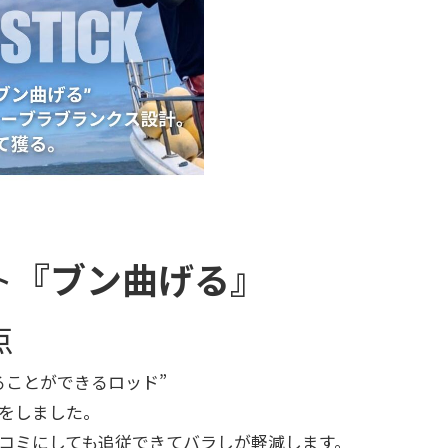
ト
『ブン曲げる』
点
ることができるロッド”
をしました。
コミにしても追従できてバラしが軽減します。